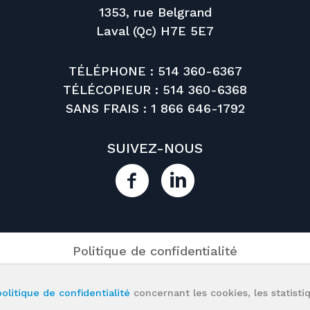
1353, rue Belgrand
Laval (Qc) H7E 5E7
TÉLÉPHONE :
514 360-6367
TÉLÉCOPIEUR : 514 360-6368
SANS FRAIS :
1 866 646-1792
SUIVEZ-NOUS
Politique de confidentialité
otek.
Tous droits réservés.
KO Design Web
politique de confidentialité
concernant les cookies, les statistiq