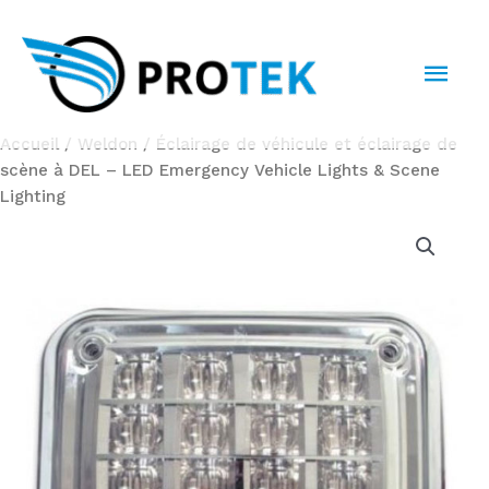
Aller
au
MEN
contenu
PRI
Accueil
/
Weldon
/ Éclairage de véhicule et éclairage de
scène à DEL – LED Emergency Vehicle Lights & Scene
Lighting